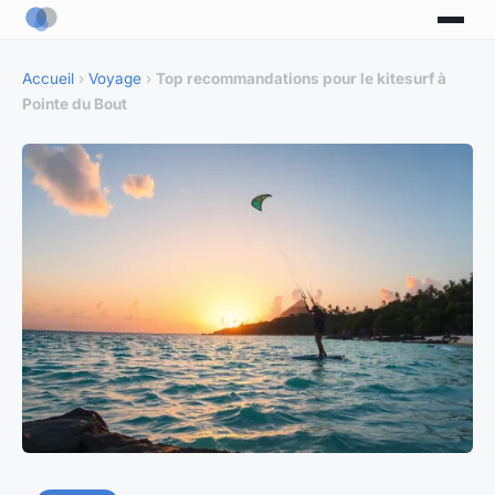
Accueil
›
Voyage
›
Top recommandations pour le kitesurf à
Pointe du Bout