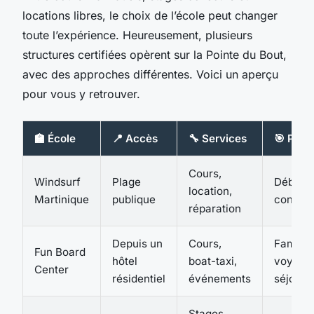
locations libres, le choix de l’école peut changer
toute l’expérience. Heureusement, plusieurs
structures certifiées opèrent sur la Pointe du Bout,
avec des approches différentes. Voici un aperçu
pour vous y retrouver.
🏫 École
📍 Accès
🔧 Services
🎯 Publi
Cours,
Windsurf
Plage
Débutan
location,
Martinique
publique
confirm
réparation
Depuis un
Cours,
Familles
Fun Board
hôtel
boat-taxi,
voyage
Center
résidentiel
événements
séjour
Stages