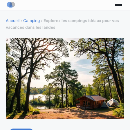
Accueil
›
Camping
›
Explorez les campings idéaux pour vos
vacances dans les landes