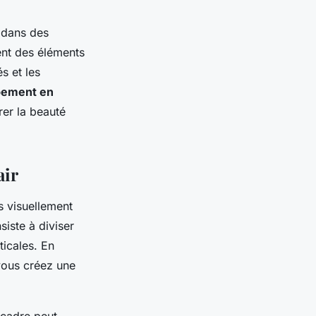
z dans des
ent des éléments
s et les
pement en
rer la beauté
air
s visuellement
siste à diviser
ticales. En
 vous créez une
 cadre peut