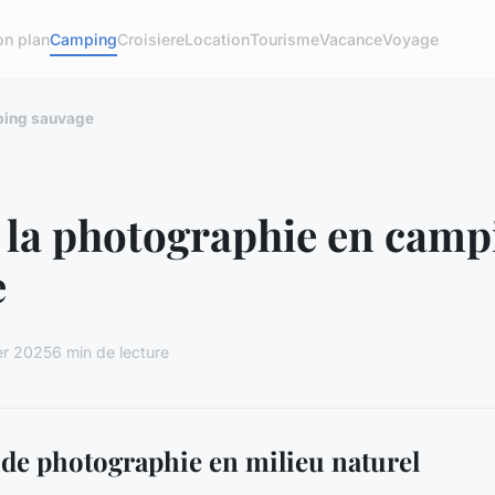
on plan
Camping
Croisiere
Location
Tourisme
Vacance
Voyage
mping sauvage
e la photographie en camp
e
er 2025
6 min de lecture
de photographie en milieu naturel