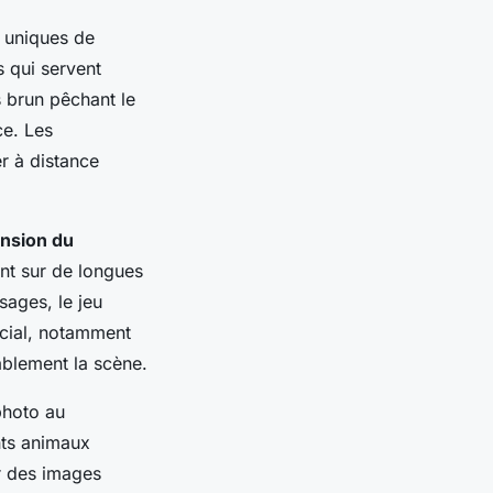
 uniques de
 qui servent
 brun pêchant le
ce. Les
r à distance
nsion du
nt sur de longues
ages, le jeu
ucial, notamment
ablement la scène.
photo au
nts animaux
ar des images