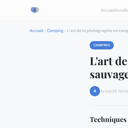
Accueil
Actu
B
Accueil
›
Camping
›
L'art de la photographie en ca
CAMPING
L'art d
sauvag
A
Ayoub
26 févri
Techniques 