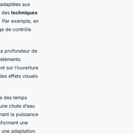
adaptées aux
x des
techniques
e. Par exemple, en
age de contrôle
 la profondeur de
 éléments
t sur l’ouverture
es effets visuels
se des temps
 une chute d’eau
gnant la puissance
nsforment une
t une adaptation