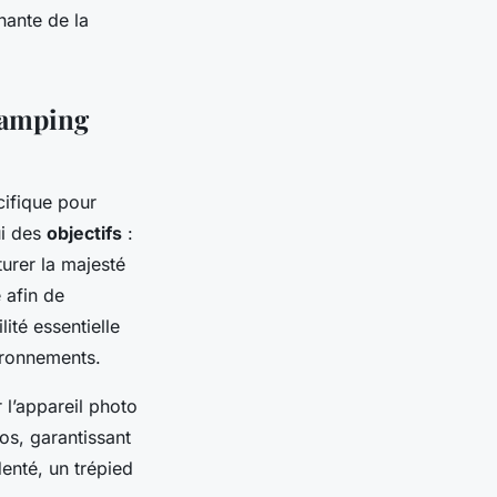
nante de la
camping
ifique pour
ui des
objectifs
:
turer la majesté
 afin de
ité essentielle
ironnements.
 l’appareil photo
os, garantissant
denté, un trépied