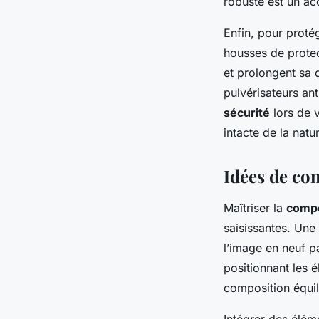
robuste est un ac
Enfin, pour protég
housses de protec
et prolongent sa 
pulvérisateurs an
sécurité
lors de 
intacte de la nat
Idées de co
Maîtriser la
compo
saisissantes. Une
l’image en neuf pa
positionnant les é
composition équil
Intégrer des élém