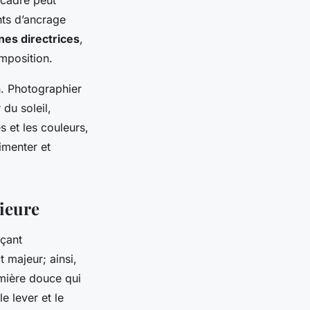
nts d’ancrage
gnes directrices
,
omposition.
n. Photographier
 du soleil,
 et les couleurs,
imenter et
rieure
nçant
 majeur; ainsi,
umière douce qui
le lever et le