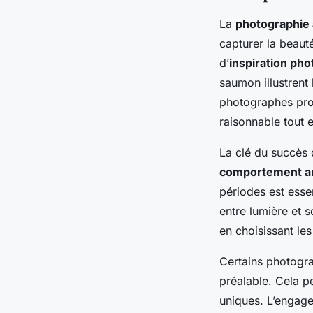
La
photographie 
capturer la beau
d’
inspiration ph
saumon illustrent 
photographes prof
raisonnable tout e
La clé du succès 
comportement a
périodes est esse
entre lumière et 
en choisissant le
Certains photogra
préalable. Cela p
uniques. L’engag