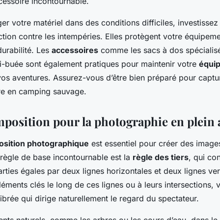
cessoire incontournable.
er votre matériel dans des conditions difficiles, investisse
tion contre les intempéries. Elles protègent votre équipem
durabilité. Les
accessoires
comme les sacs à dos spécialisé
ti-buée sont également pratiques pour maintenir votre
équi
vos aventures. Assurez-vous d’être bien préparé pour captu
ure en camping sauvage.
mposition pour la photographie en plein 
sition photographique
est essentiel pour créer des image
 règle de base incontournable est la
règle des tiers
, qui con
rties égales par deux lignes horizontales et deux lignes ver
léments clés le long de ces lignes ou à leurs intersections,
ibrée qui dirige naturellement le regard du spectateur.
ents naturels, comme les arbres ou les cours d’eau, dans le