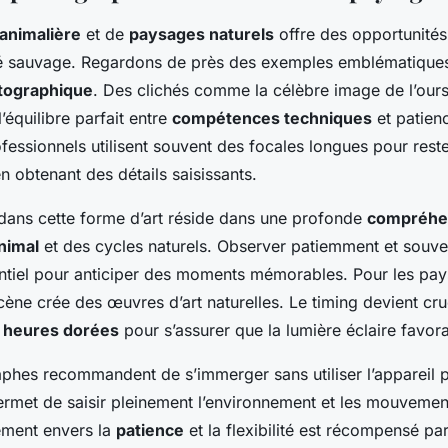
animalière
et de
paysages naturels
offre des opportunités
té sauvage. Regardons de près des exemples emblématiques
otographique
. Des clichés comme la célèbre image de l’ours
l’équilibre parfait entre
compétences techniques
et patien
essionnels utilisent souvent des focales longues pour reste
n obtenant des détails saisissants.
dans cette forme d’art réside dans une profonde
compréhe
nimal
et des cycles naturels. Observer patiemment et souve
ntiel pour anticiper des moments mémorables. Pour les pays
scène crée des œuvres d’art naturelles. Le timing devient cr
s
heures dorées
pour s’assurer que la lumière éclaire favor
phes recommandent de s’immerger sans utiliser l’appareil 
ermet de saisir pleinement l’environnement et les mouveme
ement envers la
patience
et la flexibilité est récompensé p