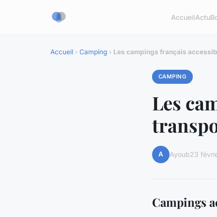
Accueil
Actu
B
Accueil
›
Camping
›
Les campings français accessib
CAMPING
Les cam
transp
A
Ayoub
23 févri
Campings ac