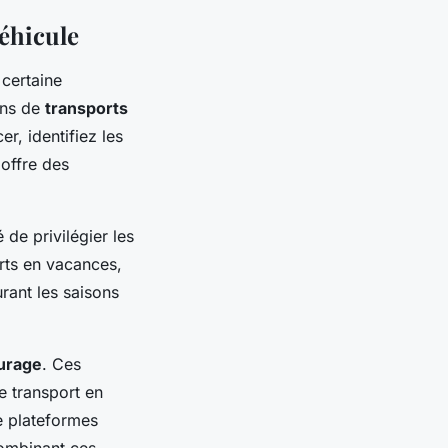
éhicule
certaine
ions de
transports
er, identifiez les
 offre des
 de privilégier les
arts en vacances,
ant les saisons
turage
. Ces
de transport en
e plateformes
combinant ces