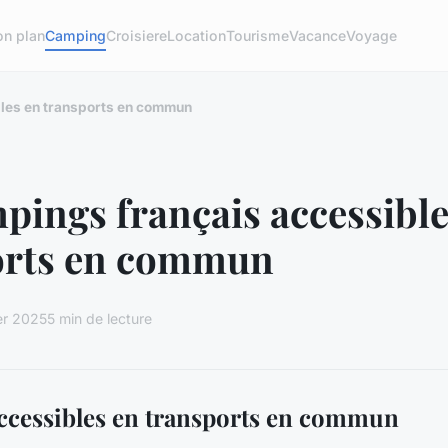
on plan
Camping
Croisiere
Location
Tourisme
Vacance
Voyage
les en transports en commun
pings français accessible
orts en commun
er 2025
5 min de lecture
cessibles en transports en commun