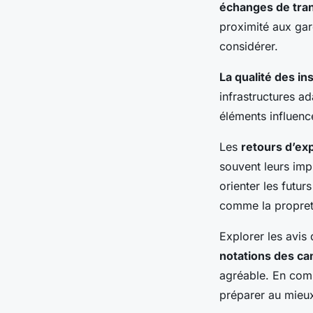
échanges de tra
proximité aux gare
considérer.
La qualité des ins
infrastructures a
éléments influenc
Les
retours d’ex
souvent leurs impr
orienter les futur
comme la propreté 
Explorer les avis 
notations des c
agréable. En com
préparer au mieux