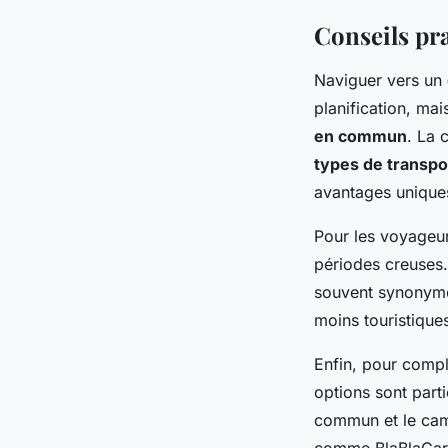
Conseils pr
Naviguer vers un
planification, mai
en commun
. La 
types de transpo
avantages uniques
Pour les voyageu
périodes creuses.
souvent synonyme
moins touristiques
Enfin, pour comp
options sont parti
commun et le camp
comme BlaBlaCar p