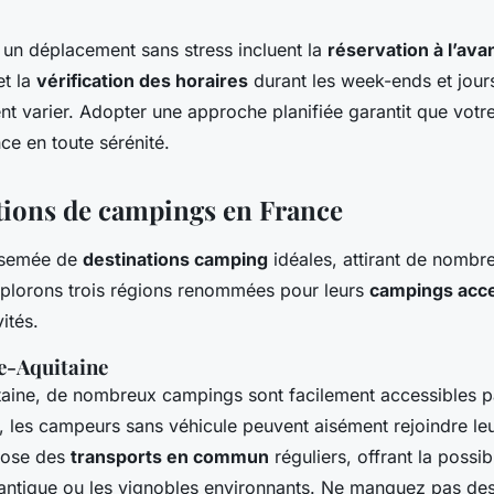
 un déplacement sans stress incluent la
réservation à l’ava
et la
vérification des horaires
durant les week-ends et jours 
t varier. Adopter une approche planifiée garantit que votre
 en toute sérénité.
tions de campings en France
rsemée de
destinations camping
idéales, attirant de nomb
plorons trois régions renommées pour leurs
campings acce
ités.
e-Aquitaine
taine, de nombreux campings sont facilement accessibles 
s, les campeurs sans véhicule peuvent aisément rejoindre leu
pose des
transports en commun
réguliers, offrant la possib
tlantique ou les vignobles environnants. Ne manquez pas des 