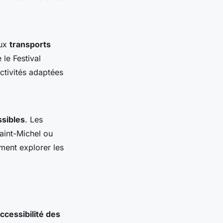
eux
transports
le Festival
ctivités adaptées
ssibles
. Les
aint-Michel ou
ment explorer les
ccessibilité des