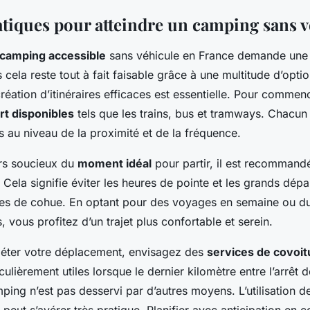
atiques pour atteindre un camping sans v
camping accessible
sans véhicule en France demande une 
s cela reste tout à fait faisable grâce à une multitude d’opt
création d’itinéraires efficaces est essentielle. Pour commenc
rt disponibles
tels que les trains, bus et tramways. Chacun
 au niveau de la proximité et de la fréquence.
rs soucieux du
moment idéal
pour partir, il est recommandé
 Cela signifie éviter les heures de pointe et les grands dép
s de cohue. En optant pour des voyages en semaine ou dur
, vous profitez d’un trajet plus confortable et serein.
léter votre déplacement, envisagez des
services de covoi
culièrement utiles lorsque le dernier kilomètre entre l’arrêt 
ing n’est pas desservi par d’autres moyens. L’utilisation d
eut s’avérer très pratique. Planifier avec anticipation en 