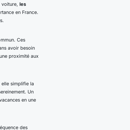
 voiture,
les
rtance en France.
s.
 commun. Ces
ans avoir besoin
 une proximité aux
elle simplifie la
 sereinement. Un
 vacances en une
fréquence des