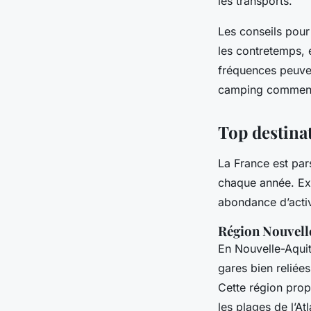
les transports.
Les conseils pour
les contretemps, 
fréquences peuven
camping commence
Top destina
La France est pa
chaque année. Ex
abondance d’activ
Région Nouvell
En Nouvelle-Aqui
gares bien reliée
Cette région pro
les plages de l’A